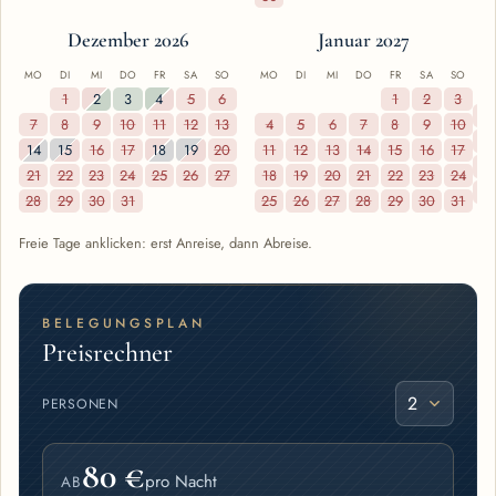
Dezember 2026
Januar 2027
M
MO
DI
MI
DO
FR
SA
SO
MO
DI
MI
DO
FR
SA
SO
1
2
3
4
5
6
1
2
3
7
7
8
9
10
11
12
13
4
5
6
7
8
9
10
14
14
15
16
17
18
19
20
11
12
13
14
15
16
17
21
21
22
23
24
25
26
27
18
19
20
21
22
23
24
28
28
29
30
31
25
26
27
28
29
30
31
Freie Tage anklicken: erst Anreise, dann Abreise.
BELEGUNGSPLAN
Preisrechner
PERSONEN
80 €
pro Nacht
AB